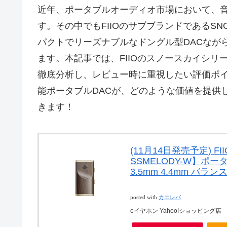
近年、ポータブルオーディオ市場において、
す。その中でもFIIOのサブブランドであるSNOW
パクトでリーズナブルなドングル型DACなが
ます。本記事では、FIIOのスノースカイシリーズ
徹底分析し、レビュー時に重視したい評価ポ
能ポータブルDACが、どのような価値を提供
きます！
(11月14日発売予定) FIIO
SSMELODY-W】ポ
3.5mm 4.4mm バラ
posted with
カエレバ
eイヤホン Yahoo!ショッピング店