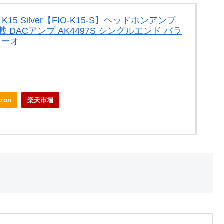
 K15 Silver【FIO-K15-S】ヘッドホンアンプ
 DACアンプ AK4497S シングルエンド バラ
フィーオ
zon
楽天市場