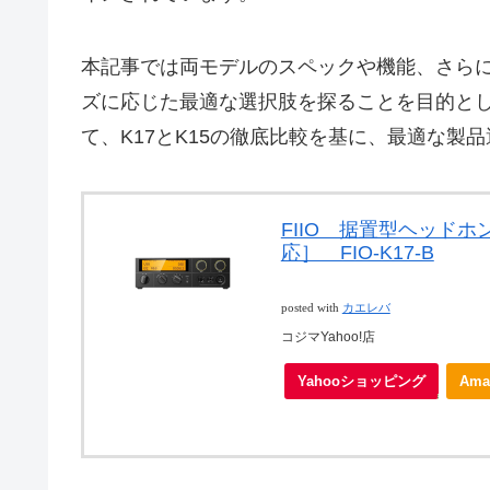
本記事では両モデルのスペックや機能、さら
ズに応じた最適な選択肢を探ることを目的としま
て、K17とK15の徹底比較を基に、最適な製
FIIO 据置型ヘッドホン
応］ FIO-K17-B
posted with
カエレバ
コジマYahoo!店
Yahooショッピング
Ama