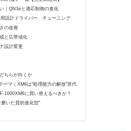
い｜QN3eと適応制御の進化
と専用設計ドライバー、チューニング
さの改善
成と広帯域化
ナ設計変更
どちらが向くか
代テーマ｜XM6は“処理能力の解放”世代
WF-1000XM6に買い替えるべきか？
を磨いた質的進化型”