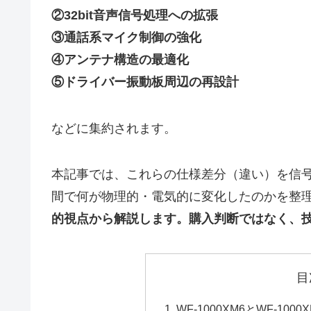
②32bit音声信号処理への拡張
③通話系マイク制御の強化
④アンテナ構造の最適化
⑤ドライバー振動板周辺の再設計
などに集約されます。
本記事では、これらの仕様差分（違い）を信
間で何が物理的・電気的に変化したのかを整
的視点から解説します。購入判断ではなく、
目
WF-1000XM6とWF-1