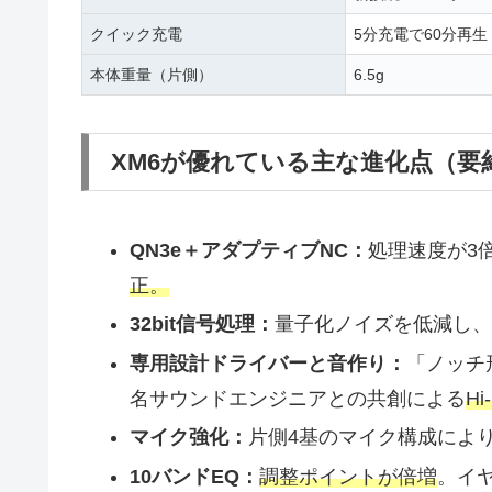
クイック充電
5分充電で60分再生
本体重量（片側）
6.5g
XM6が優れている主な進化点（要
QN3e＋アダプティブNC：
処理速度が3
正。
32bit信号処理：
量子化ノイズを低減し、
専用設計ドライバーと音作り：
「ノッチ
名サウンドエンジニアとの共創による
H
マイク強化：
片側4基のマイク構成によ
10バンドEQ：
調整ポイントが倍増
。イ