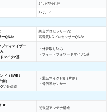
24bit信号処理
5バンド
2
統合プロセッサーV2
ーQN3e
高音質NCプロセッサーQN2e
オプティマイザー
・外音取り込み
み
・フィードフォワードマイク1基
ドマイク2基
ンド（SWB）
・通話マイク1個（片側）
片側）
・骨伝導センサー
グ
/ 骨伝導
倍UP
従来型アンテナ構造