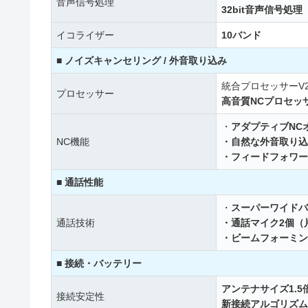
音声信号処理
32bit音声信号処理
イコライザー
10バンド
■ ノイズキャンセリング / 外音取り込み
統合プロセッサーV
プロセッサー
高音質NCプロセッサ
・
アダプティブNC
NC機能
・自然な外音取り込
・フィードフォワー
■ 通話性能
・
スーパーワイドバ
通話技術
・通話マイク2個（
・ビームフォーミン
■ 接続・バッテリー
アンテナサイズ1.5
接続安定性
新接続アルゴリズム