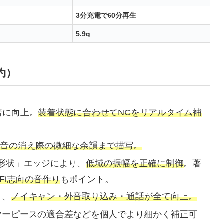
3分充電で60分再生
5.9g
約）
倍に向上。
装着状態に合わせてNCをリアルタイム補
音の消え際の微細な余韻まで描写。
形状」エッジにより、
低域の振幅を正確に制御
。著
i-Fi志向の音作り
もポイント。
り、
ノイキャン・外音取り込み・通話が全て向上。
ヤーピースの適合差などを個人でより細かく補正可