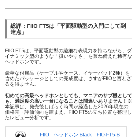
総評：FIIO FT5は「平面駆動型の入門にして到
達点」
FIIO FT5は、平面駆動型の繊細な表現力を持ちながら、ダ
イナミック型のような「扱いやすさ」を兼ね備えた稀有な
ヘッドホンです。
豪華な付属品（ケーブルやケース、イヤーパッド2種）を
含めたパッケージとしての完成度は、さすがFIIOと言わざ
るを得ません。
初めての高級ヘッドホンとしても、マニアのサブ機として
も、満足度の高い一台になることは間違いありません！
※
本記事は、発売後しばらく時間が経過した2026年現在の
価格帯・評価傾向を踏まえ、FIIO FT5の立ち位置を整理し
たレビュー分析です。
FIIO ヘッドホン Black FIO-FT5-B