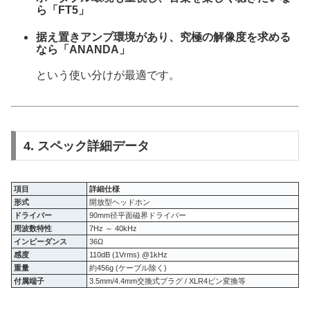
ら「FT5」
据え置きアンプ環境があり、究極の解像度を求める
なら「ANANDA」
という使い分けが最適です。
4. スペック詳細データ
項目
詳細仕様
形式
開放型ヘッドホン
ドライバー
90mm径平面磁界ドライバー
周波数特性
7Hz ～ 40kHz
インピーダンス
36Ω
感度
110dB (1Vrms) @1kHz
重量
約456g (ケーブル除く)
付属端子
3.5mm/4.4mm交換式プラグ / XLR4ピン変換等