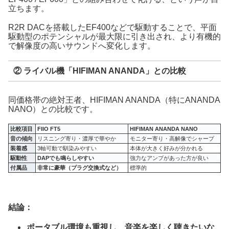
立ちます。
R2R DACを搭載したEF400などで駆動することで、平面
駆動型のポテンシャルが最大限に引き出され、より有機的
で解像度の高いサウンドへ変化します。
② ライバル機「HIFIMAN ANANDA」との比較
同価格帯の絶対王者、HIFIMAN ANANDA（特にANANDA
NANO）との比較です。
比較項目
FIIO FT5
HIFIMAN ANANDA NANO
音の傾向
リスニング寄り・濃厚で華やか
モニター寄り・高解像でシャープ
装着感
3軸可動で馴染みやすい
本体が大きく好みが分かれる
駆動性
DAPでも鳴らしやすい
強力なアンプがあった方が良い
付属品
非常に豪華（プラグ交換式など）
標準的
結論：
ポータブル環境も重視し、音楽を楽しく聴きたいな