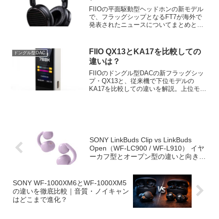
FIIOの平面駆動型ヘッドホンの新モデル
で、フラッグシップとなるFT7が海外で
発表されたニュースについてまとめと考
察を行います。
FIIO QX13とKA17を比較しての
ドングル型DAC
違いは？
FIIOのドングル型DACの新フラッグシッ
プ・QX13と、従来機で下位モデルの
KA17を比較しての違いを解説。上位モデ
ルの有利点や下位モデルのメリットなど
のポイントなどをわかりやすく解説しま
す。両機の選び分けについても考察。
SONY LinkBuds Clip vs LinkBuds
Open（WF‑LC900 / WF‑L910） イヤ
ーカフ型とオープン型の違いと向き不
向きを徹底比較
SONY WF-1000XM6とWF-1000XM5
の違いを徹底比較｜音質・ノイキャン
はどこまで進化？