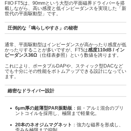
FIIO FT5は、90mmという大型の平面磁界ドライバーを搭
載しながら、高い感度と低インピーダンスを実現した「新
世代の平面駆動型」です。
圧倒的な「鳴らしやすさ」の秘密
通常、平面駆動型はインピーダンスが高かったり感度が低
かったりすることが多いですが、FT5は
感度110dB / イン
ピーダンス36Ω
（仕様表参照）という数値を誇ります。
これにより、ポータブルDAPや、スティック型DACなど
でも十分にその性能をボトムアップできる設計になってい
ます。
緻密なドライバー設計
6μm厚の超薄型PAR振動板
：銀・アルミ混合のプリ
ントコイルを採用し、極限まで軽量化。
20本のネオジムマグネット
：強力な磁界を形成し、
歪みを極限まで抑制。