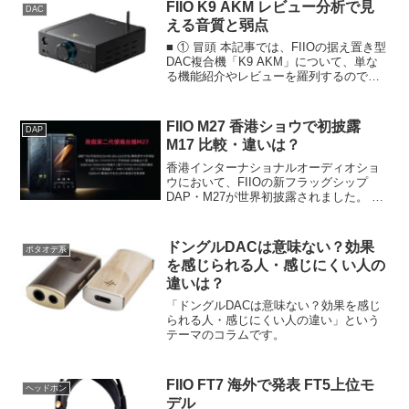
FIIO K9 AKM レビュー分析で見
DAC
える音質と弱点
■ ① 冒頭 本記事では、FIIOの据え置き型
DAC複合機「K9 AKM」について、単な
る機能紹介やレビューを羅列するのでは
なく、実際の評価をもとに「どのような
音・特性の製品なのか」を構造的に整理
します。結論としてK9 AKMは、「従来
FIIO M27 香港ショウで初披露
DAP
のモ...
M17 比較・違いは？
香港インターナショナルオーディオショ
ウにおいて、FIIOの新フラッグシップ
DAP・M27が世界初披露されました。 現
時点で判明しているM27の内容について
まとめます。また、既存のフラッグシッ
プ・M17との比較分析も行います。
ドングルDACは意味ない？効果
ポタオデ系
を感じられる人・感じにくい人の
違いは？
「ドングルDACは意味ない？効果を感じ
られる人・感じにくい人の違い」という
テーマのコラムです。
FIIO FT7 海外で発表 FT5上位モ
ヘッドホン
デル