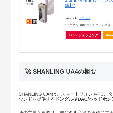
3.5mm 4.4mm バ
無料)
posted with
カエレバ
eイヤホン Yahoo!ショッピング店
Yahooショッピング
Ama
🚀 SHANLING UA4の概要
SHANLING UA4は、スマートフォンやP
ウンドを提供する
ドングル型DAC/ヘッドホン
その主要な役割は、デジタル音源を正確にアナ