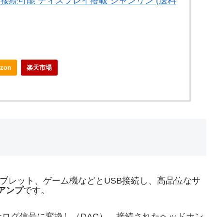
ランス接続可能 ディスプレイ搭載 シャンリン (送料
zon
楽天市場
C、タブレット、ゲーム機などとUSB接続し、高品位なサ
アンプ
です。
ログ信号に変換し（DAC）、接続されたヘッドホン