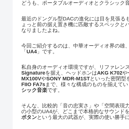
どうも、ポータブルオーディオとクラシック
最近のドングル型DACの進化には目を見張る
ょっと前の据え置き機に匹敵するスペックと
なりましたよね。
今回ご紹介するのは、中華オーディオ界の雄、S
「
UA4
」です。
私自身のオーディオ環境ですが、リファレンスDAC
Signature
を据え、ヘッドホンは
AKG K702
や
MX100V
や
SONY MDR-M1ST
といった密閉型
FIIO FA7s
まで、様々な構成のものを揃えてい
シック音楽
です。
そんな、比較的「音の忠実さ」や「空間表現
の小型のUA4が、どこまで本格的なサウンド
ボタン
という最大の武器が、実際の使い勝手