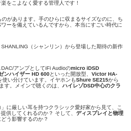
音楽をこよなく愛する管理人です！
ものがあります。手のひらに収まるサイズなのに、ち
パワーを備えているんですから、本当にすごい時代に
HANLING（シャンリン）から登場した期待の新作
/アンプとしてiFi Audioの
micro iDSD
ゼンハイザー HD 600
といった開放型、
Victor HA-
を使い分けています。イヤホンも
Shure SE215
から
ます。メインで聴くのは、
ハイレゾDSD中心のクラ
力」に厳しい耳を持つクラシック愛好家から見て、こ
を提供してくれるのか？ そして、
ディスプレイと物理
にどう影響するのか？