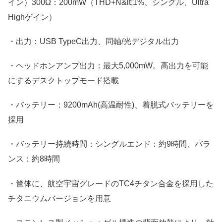
イン）300Ω：200mW（THD+N&lt;1%、シングル、Ultra
Highゲイン）
・出力：USB TypeC出力、同軸/光デジタル出力
・ヘッドホンアンプ出力：最大5,000mW。高出力を可能
にするデスクトップモード搭載
・バッテリー：9200mAh(高温耐性)、着脱式バッテリーを
採用
・バッテリー持続時間：シングルエンド：約9時間、バラ
ンス：約8時間
・筐体に、航空宇宙グレードのTC4チタン合金を採用した
チタニウムバージョンを用意