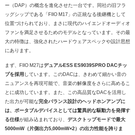
ー（DAP）の概念を進化させた一台です。同社の旧フラ
ッグシップである「FIIO M17」の正統なる後継機として
位置づけられており、まさに現代のハイエンドオーディオ
ファンを満足させるためのモデルとなっています。その最
大の特徴は、強化されたハードウェアスペックや設計思想
にあります。
まず、FIIO M27は
デュアルESS ES9039SPRO DACチッ
プを採用
しています。このDACは、きわめて細かい音の
ニュアンスを再現可能で、音楽の解像度をさらに高めるこ
とに成功しています。また、この高品質なDACを活用し
た出力が可能な
完全バランス設計のヘッドホンアンプに
は、ポータブルデバイスとしては驚異的な駆動力を発揮す
る仕様
が組み込まれており、
デスクトップモードで最大
5000mW（片側出力5,000mW×2）の出力性能を誇りま