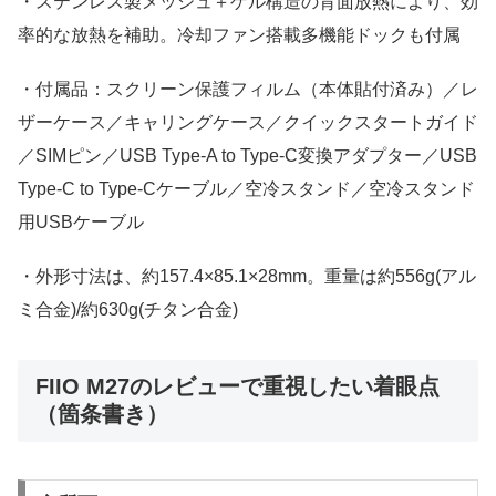
・ステンレス製メッシュ＋ゲル構造の背面放熱により、効
率的な放熱を補助。冷却ファン搭載多機能ドックも付属
・付属品：スクリーン保護フィルム（本体貼付済み）／レ
ザーケース／キャリングケース／クイックスタートガイド
／SIMピン／USB Type-A to Type-C変換アダプター／USB
Type-C to Type-Cケーブル／空冷スタンド／空冷スタンド
用USBケーブル
・外形寸法は、約157.4×85.1×28mm。重量は約556g(アル
ミ合金)/約630g(チタン合金)
FIIO M27のレビューで重視したい着眼点
（箇条書き）