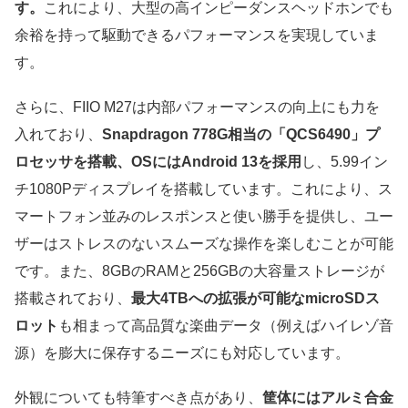
す。
これにより、大型の高インピーダンスヘッドホンでも
余裕を持って駆動できるパフォーマンスを実現していま
す。
さらに、FIIO M27は内部パフォーマンスの向上にも力を
入れており、
Snapdragon 778G相当の「QCS6490」プ
ロセッサを搭載、OSにはAndroid 13を採用
し、5.99イン
チ1080Pディスプレイを搭載しています。これにより、ス
マートフォン並みのレスポンスと使い勝手を提供し、ユー
ザーはストレスのないスムーズな操作を楽しむことが可能
です。また、8GBのRAMと256GBの大容量ストレージが
搭載されており、
最大4TBへの拡張が可能なmicroSDス
ロット
も相まって高品質な楽曲データ（例えばハイレゾ音
源）を膨大に保存するニーズにも対応しています。
外観についても特筆すべき点があり、
筐体にはアルミ合金