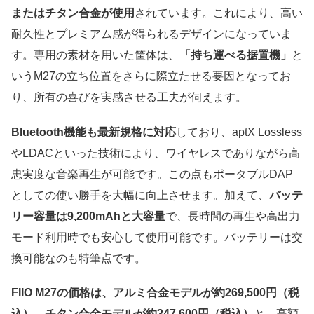
またはチタン合金が使用
されています。これにより、高い
耐久性とプレミアム感が得られるデザインになっていま
す。専用の素材を用いた筐体は、
「持ち運べる据置機」
と
いうM27の立ち位置をさらに際立たせる要因となってお
り、所有の喜びを実感させる工夫が伺えます。
Bluetooth機能も最新規格に対応
しており、aptX Lossless
やLDACといった技術により、ワイヤレスでありながら高
忠実度な音楽再生が可能です。この点もポータブルDAP
としての使い勝手を大幅に向上させます。加えて、
バッテ
リー容量は9,200mAhと大容量
で、長時間の再生や高出力
モード利用時でも安心して使用可能です。バッテリーは交
換可能なのも特筆点です。
FIIO M27の価格は、アルミ合金モデルが約269,500円（税
込）、チタン合金モデルが約347,600円（税込）
と、高額