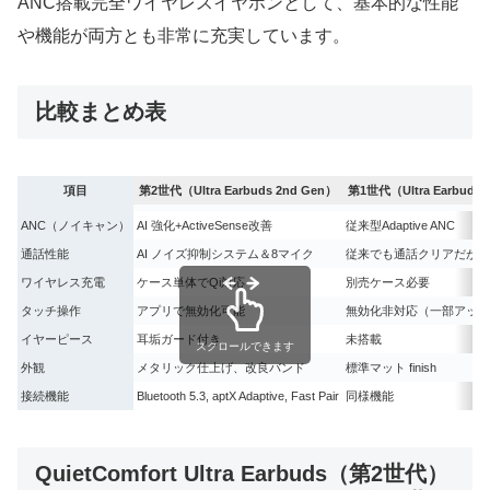
ANC搭載完全ワイヤレスイヤホンとして、基本的な性能
や機能が両方とも非常に充実しています。
比較まとめ表
項目
第2世代（Ultra Earbuds 2nd Gen）
第1世代（Ultra Earbuds / 
ANC（ノイキャン）
AI 強化+ActiveSense改善
従来型Adaptive ANC
通話性能
AI ノイズ抑制システム＆8マイク
従来でも通話クリアだが劣
ワイヤレス充電
ケース単体でQi対応
別売ケース必要
タッチ操作
アプリで無効化可能
無効化非対応（一部アップ
イヤーピース
耳垢ガード付き
未搭載
スクロールできます
外観
メタリック仕上げ、改良バンド
標準マット finish
接続機能
Bluetooth 5.3, aptX Adaptive, Fast Pair
同様機能
QuietComfort Ultra Earbuds（第2世代）