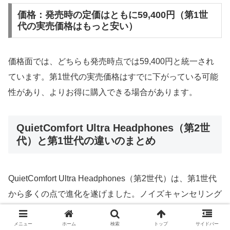
価格：発売時の定価はともに59,400円（第1世
代の実売価格はもっと安い）
価格面では、どちらも発売時点では59,400円と統一され
ています。第1世代の実売価格はすでに下がっている可能
性があり、よりお得に購入できる場合があります。
QuietComfort Ultra Headphones（第2世
代）と第1世代の違いのまとめ
QuietComfort Ultra Headphones（第2世代）は、第1世代
から多くの点で進化を遂げました。ノイズキャンセリング
機能のさらなる強化に加え、シネマモードやUSB Type-C
の有線接続対応など、利用シーンを広げる新機能が搭載さ
メニュー
ホーム
検索
トップ
サイドバー