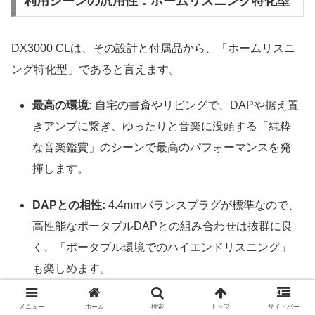
利用シーンの汎用性：ホームリスニング特化型
DX3000 CLは、その設計と付属品から、「ホームリスニ
ング特化型」であると言えます。
最高の環境:
自宅の書斎やリビングで、DAPや据え置
きアンプに繋ぎ、ゆったりと音楽に没頭する「純粋
な音楽鑑賞」のシーンで最高のパフォーマンスを発
揮します。
DAPとの相性:
4.4mmバランスプラグが標準なので、
高性能なポータブルDAPとの組み合わせは抜群に良
く、「ポータブル環境でのハイエンドリスニング」
も楽しめます。
プロ用途:
その高い解像度と正確な音場再現性から、
メニュー
ホーム
検索
トップ
サイドバー