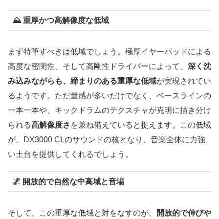
⛰️
重厚かつ高解像度な低域
まず特筆すべきは低域でしょう。極厚イヤーパッドによる
高度な密閉性、そして高剛性ドライバーによって、
深く沈
み込みながらも、締まりのある重厚な低域
が実現されてい
るようです。ただ量感が多いだけでなく、ベースラインの
一本一本や、キックドラムのテクスチャが克明に描き分け
られる
高解像度さ
を兼ね備えていると捉えます。この低域
が、DX3000 CLのサウンドの核となり、音楽全体に力強
い土台を提供してくれるでしょう。
🌌
開放的で自然な中高域と音場
そして、この重厚な低域と対をなすのが、
開放的で伸びや