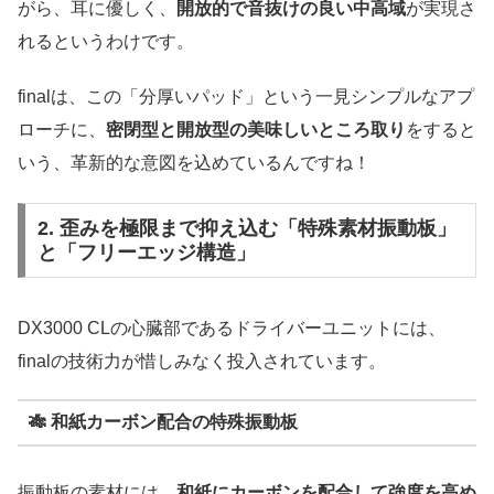
がら、耳に優しく、
開放的で音抜けの良い中高域
が実現さ
れるというわけです。
finalは、この「分厚いパッド」という一見シンプルなアプ
ローチに、
密閉型と開放型の美味しいところ取り
をすると
いう、革新的な意図を込めているんですね！
2. 歪みを極限まで抑え込む「特殊素材振動板」
と「フリーエッジ構造」
DX3000 CLの心臓部であるドライバーユニットには、
finalの技術力が惜しみなく投入されています。
🎋
和紙カーボン配合の特殊振動板
振動板の素材には、
和紙にカーボンを配合して強度を高め