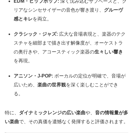
EDM・ヒップホップ:
深く沈み込むサブベースと、ク
リアなシンセサイザーの音色が響き渡り、
グルーヴ
感とキレ
を両立。
クラシック・ジャズ:
広大な音場表現と、楽器のテク
スチャを細部まで描き出す解像度が、オーケストラ
の奥行きや、アコースティック楽器の
生々しい響き
を再現。
アニソン・J-POP:
ボーカルの定位が明確で、音場が
広いため、
楽曲の世界観
を深く楽しむことができ
る。
特に、
ダイナミックレンジの広い楽曲
や、
音の情報量が多
い楽曲
で、その真価を遺憾なく発揮すると評価されます。