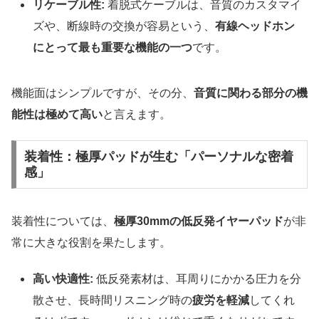
リケーブル性:
着脱式ケーブルは、音質のカスタマイ
ズや、断線時の交換が容易という、
有線ヘッドホン
にとって最も重要な機能の一つ
です。
機能面はシンプルですが、その分、
音質に関わる部分の機
能性は極めて高い
と言えます。
装着性：極厚パッドが生む「パーソナルな密着
感」
装着性については、
極厚30mmの低反発イヤーパッド
が非
常に大きな役割を果たします。
高い快適性:
低反発素材は、耳周りにかかる圧力を分
散させ、長時間リスニング時の
疲労を軽減
してくれ