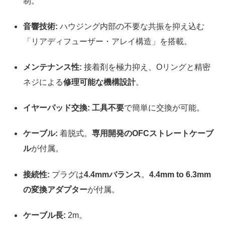
制。
音響技術:
ハウジング内部の不要な共振を抑え込む
「リアディフューザー・アレイ構造」を搭載。
メンテナンス性:
接着剤を極力抑え、Oリングと精密
ネジによる
修理可能な機構設計
。
イヤーパッド交換:
工具不要
で簡単に交換が可能。
ケーブル:
着脱式。
専用開発のOFCストレートケーブ
ル
が付属。
接続性:
プラグは
4.4mmバランス
。
4.4mm to 6.3mm
の変換アダプター
が付属。
ケーブル長:
2m。