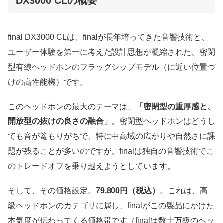
DX3000 CLの概要
final DX3000 CLは、finalが長年培ってきた音響技術と、
ユーザー体験を第一に考えた設計思想が凝縮された、密閉
型有線ヘッドホンのフラッグシップモデル（に近い位置づ
けの高性能機）です。
このヘッドホンの最大のテーマは、
「密閉型の重厚感と、
開放型の抜けの良さの融合」
。密閉型ヘッドホンはどうし
ても音が篭もりがちで、特に中高域の広がりや自然さに課
題が残ることが多いのですが、finalは独自の音響技術でこ
のトレードオフを乗り越えようとしています。
そして、その価格設定。
79,800円（税込）
。これは、高
級ヘッドホンのカテゴリに属し、finalがこの製品にかけた
本気度が伝わってくる価格帯です（finalは数十万級のヘッ