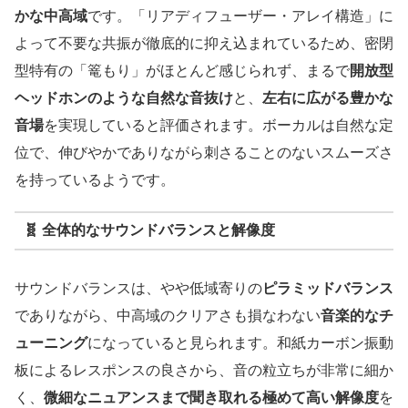
かな中高域
です。「リアディフューザー・アレイ構造」に
よって不要な共振が徹底的に抑え込まれているため、密閉
型特有の「篭もり」がほとんど感じられず、まるで
開放型
ヘッドホンのような自然な音抜け
と、
左右に広がる豊かな
音場
を実現していると評価されます。ボーカルは自然な定
位で、伸びやかでありながら刺さることのないスムーズさ
を持っているようです。
🧬
全体的なサウンドバランスと解像度
サウンドバランスは、やや低域寄りの
ピラミッドバランス
でありながら、中高域のクリアさも損なわない
音楽的なチ
ューニング
になっていると見られます。和紙カーボン振動
板によるレスポンスの良さから、音の粒立ちが非常に細か
く、
微細なニュアンスまで聞き取れる極めて高い解像度
を