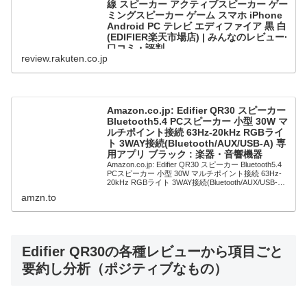
線 スピーカー アクティブスピーカー ゲー
ミングスピーカー ゲーム スマホ iPhone
Android PC テレビ エディファイア 黒 白
(EDIFIER楽天市場店) | みんなのレビュー·
口コミ・評判
review.rakuten.co.jp
EDIFIER QR30 スピーカー Bluetooth 5.4 最大30W出
力 AUX/USB-A入力 ライトエフェクト 専用アプリ 2ch
有線 スピーカー アクティブスピーカー ゲーミングス
ピーカー ゲーム スマホ iPhone An...
Amazon.co.jp: Edifier QR30 スピーカー
Bluetooth5.4 PCスピーカー 小型 30W マ
ルチポイント接続 63Hz-20kHz RGBライ
ト 3WAY接続(Bluetooth/AUX/USB-A) 専
用アプリ ブラック : 楽器・音響機器
Amazon.co.jp: Edifier QR30 スピーカー Bluetooth5.4
PCスピーカー 小型 30W マルチポイント接続 63Hz-
20kHz RGBライト 3WAY接続(Bluetooth/AUX/USB-A)
専用ア...
amzn.to
Edifier QR30の各種レビューから項目ごと
要約し分析（ポジティブなもの）