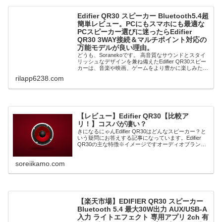
Edifier QR30 スピーカー Bluetooth5.4超
簡単レビュー。PCにもスマホにも最適な
PCスピーカー選びに迷ったらEdifier
QR30 3WAY接続＆マルチポイント対応の
万能モデルが良い理由。
どうも、Soranekoです。 高音質なサウンドとスタイ
リッシュなデザインを兼ね備えたEdifier QR30スピー
カーは、音楽や映画、ゲームをより豊かに楽しみたい
方にぴったりの一台です。 Bluet
rilapp6238.com
【レビュー】Edifier QR30【比較ア
リ！】コスパが凄い？
きになるにゃんEdifier QR30はどんなスピーカー？と
いう疑問にお答えする記事になっています。Edifier
QR30の主な特徴※イメージですオーディオブランド
Edifierが提供する「QR30」は、高音質とデザイン性
を兼ね備えたスマ...
soreiikamo.com
【楽天市場】EDIFIER QR30 スピーカー
Bluetooth 5.4 最大30W出力 AUX/USB-A
入力 ライトエフェクト 専用アプリ 2ch 有