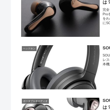
は
完全
Pr
をわ
にSO
SO
ヘッドホン
SO
レス
本機
SO
ポータブルオーディオ
は