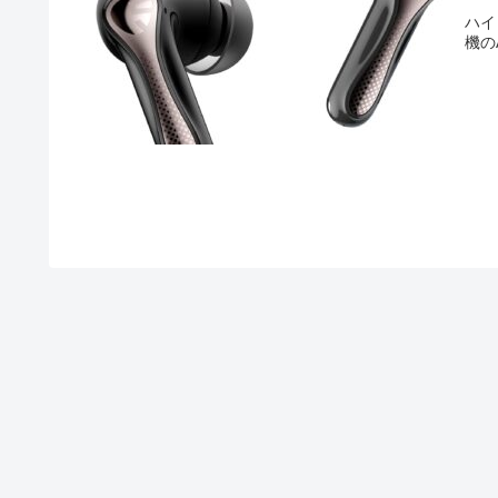
ハイ
機の