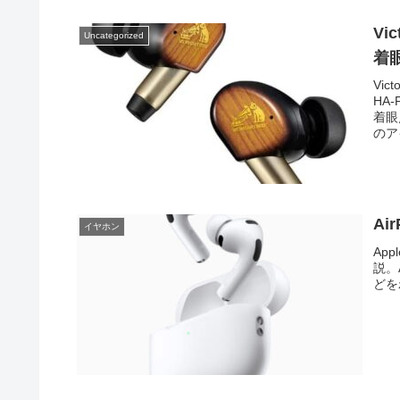
Vi
Uncategorized
着
Vi
HA
着眼
のア
Ai
イヤホン
App
説。
どを