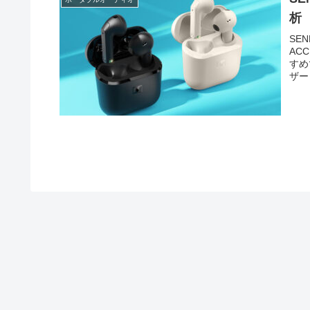
析
SE
AC
すめ
ザー