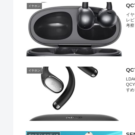
QC
イヤホン
イヤ
レビ
考察
QC
イヤホン
LD
QC
すめ
SE
ポータブルオーディオ