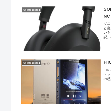
SO
Uncategorized
N
ソニ
と従
いを
説。
FI
Uncategorized
FI
ヘッ
の感