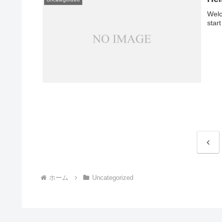
Welc
start
前
へ
ホーム
Uncategorized