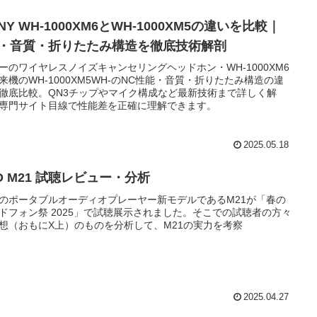
NY WH-1000XM6とWH-1000XM5の違いを比較｜
C・音質・折りたたみ構造を徹底技術解剖
ーのワイヤレスノイズキャンセリングヘッドホン・WH-1000XM6
来機のWH-1000XM5WH-のNC性能・音質・折りたたみ構造の違
徹底比較。QN3チップやマイク構成など最新技術まで詳しく解
専門サイト目線で性能差を正確に理解できます。
2025.05.18
IO M21 試聴レビュー・分析
IOのポータブルオーディオプレーヤー新モデルであるM21が「春の
ドフォン祭 2025」で試聴展示されました。そこでの試聴者の方々
想（おもにX上）のものを分析して、M21の実力を考察
2025.04.27