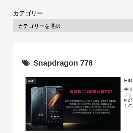
カテゴリー
Snapdragon 778
FI
DAP
香港
グシ
M2
との