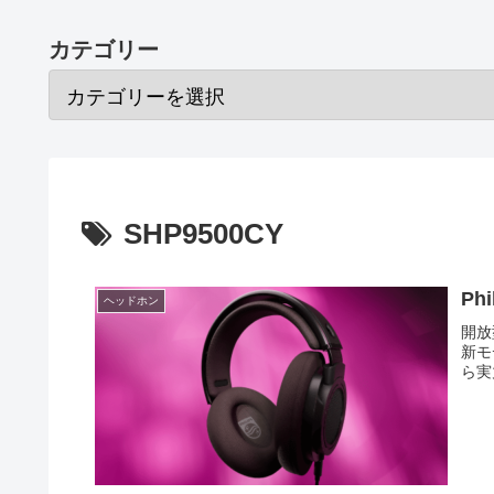
カテゴリー
SHP9500CY
Ph
ヘッドホン
開放
新モ
ら実